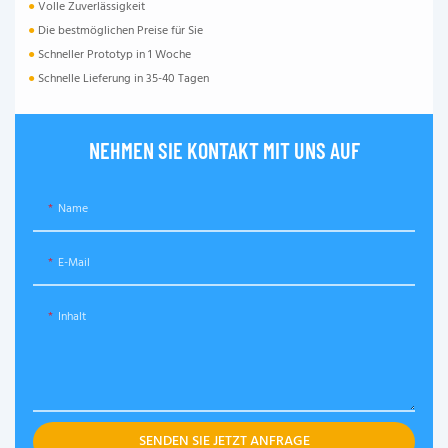
●
Volle Zuverlässigkeit
●
Die bestmöglichen Preise für Sie
●
Schneller Prototyp in 1 Woche
●
Schnelle Lieferung in 35-40 Tagen
NEHMEN SIE KONTAKT MIT UNS AUF
Name
E-Mail
Inhalt
SENDEN SIE JETZT ANFRAGE