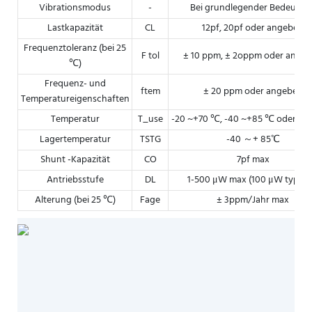
Vibrationsmodus
-
Bei grundlegender Bedeutun
Lastkapazität
CL
12pf, 20pf oder angeben
Frequenztoleranz (bei 25
F tol
± 10 ppm, ± 2oppm oder ange
℃)
Frequenz- und
ftem
± 20 ppm oder angeben
Temperatureigenschaften
Temperatur
T_use
-20 ~+70 ℃, -40 ~+85 ℃ oder an
Lagertemperatur
TSTG
-40 ～+ 85℃
Shunt -Kapazität
CO
7pf max
Antriebsstufe
DL
1-500 μW max (100 μW typisc
Alterung (bei 25 ℃)
Fage
± 3ppm/Jahr max