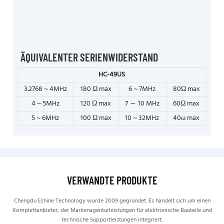
ÄQUIVALENTER SERIENWIDERSTAND
HC-49US
3.2768 ~ 4MHz
180 Ω max
6 ~ 7MHz
80Ω max
4 ~ 5MHz
120 Ω max
7 ～ 10 MHz
60Ω max
5 ~ 6MHz
100 Ω max
10 ~ 32MHz
40ω max
VERWANDTE PRODUKTE
Chengdu Eshine Technology wurde 2009 gegründet. Es handelt sich um einen
Komplettanbieter, der Markenagenturleistungen für elektronische Bauteile und
technische Supportleistungen integriert.