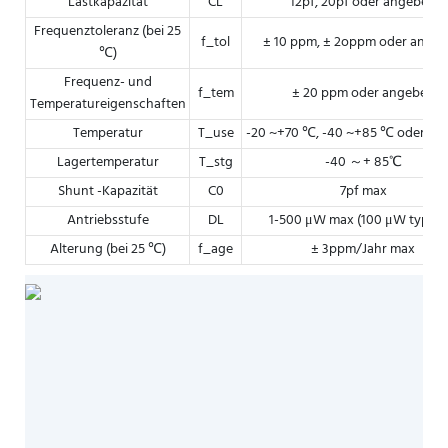
Lastkapazität
CL
12pf, 20pf oder angeben
Frequenztoleranz (bei 25
f_tol
± 10 ppm, ± 2oppm oder ange
℃)
Frequenz- und
f_tem
± 20 ppm oder angeben
Temperatureigenschaften
Temperatur
T_use
-20 ~+70 ℃, -40 ~+85 ℃ oder an
Lagertemperatur
T_stg
-40 ～+ 85℃
Shunt -Kapazität
C0
7pf max
Antriebsstufe
DL
1-500 μW max (100 μW typisc
Alterung (bei 25 ℃)
f_age
± 3ppm/Jahr max