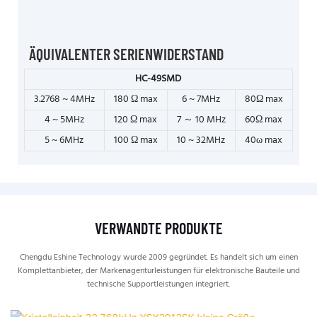
ÄQUIVALENTER SERIENWIDERSTAND
HC-49SMD
3.2768 ~ 4MHz
180 Ω max
6 ~ 7MHz
80Ω max
4 ~ 5MHz
120 Ω max
7 ～ 10 MHz
60Ω max
5 ~ 6MHz
100 Ω max
10 ~ 32MHz
40ω max
VERWANDTE PRODUKTE
Chengdu Eshine Technology wurde 2009 gegründet. Es handelt sich um einen
Komplettanbieter, der Markenagenturleistungen für elektronische Bauteile und
technische Supportleistungen integriert.