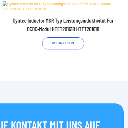
Cyntec Inductor MSR Typ Leistungsinduktivität Für
DCDC-Modul HTET20161B HTTT20161B
MEHR LESEN
IE KONTAKT MIT UNS AUF