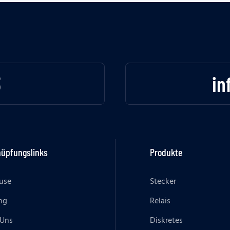
3
in
nüpfungslinks
Produkte
use
Stecker
ng
Relais
 Uns
Diskretes