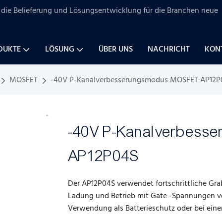
uf die Belieferung und Lösungsentwicklung für
die Branchen
neue
DUKTE
LÖSUNG
ÜBER UNS
NACHRICHT
KONT
MOSFET
-40V P-Kanalverbesserungsmodus MOSFET AP12P
-40V P-Kanalverbes
AP12P04S
Der AP12P04S verwendet fortschrittliche Gra
Ladung und Betrieb mit Gate -Spannungen von 
Verwendung als Batterieschutz oder bei ein