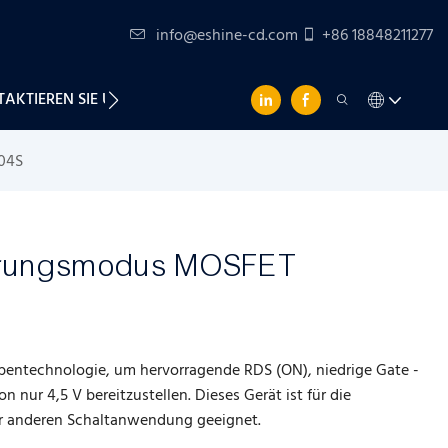
info@eshine-cd.com
+86 18848211277
AKTIEREN SIE UNS
04S
serungsmodus MOSFET
bentechnologie, um hervorragende RDS (ON), niedrige Gate -
nur 4,5 V bereitzustellen. Dieses Gerät ist für die
er anderen Schaltanwendung geeignet.