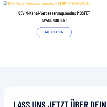
85V N-Kanal-Verbesserungsmodus MOSFET
AP400N08TLG1
MEHR LESEN
LASS UNS JETZT ÜBER DEI