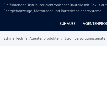
Ein führender Distributor elektronischer Bauteile mit Fokus a
Energiefahrzeuge, Motorräder und Batteriespeichersysteme
.
ZUHAUSE
AGENTENPRO
Eshine Tech
Agentenprodukte
Stromversorgungsgeräte