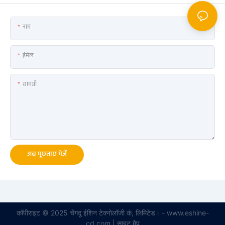
नाम
ईमेल
सामग्री
अब पूछताछ भेजें
कॉपीराइट © 2025 चेंगदू ईशिन टेक्नोलॉजी कं, लिमिटेड। - www.eshine-
cd.com |
साइट मैप