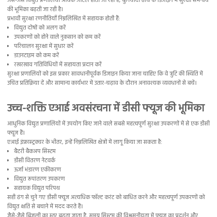
जैसे-जैसे विद्युत प्रणालियाँ अधिक जटिल होती जा रही हैं, बुनियादी ढाँचे के डिजाइन में सुरक्षा समन्वय
की भूमिका बढ़ती जा रही है।
प्रभावी सुरक्षा रणनीतियाँ निम्नलिखित में सहायक होती हैं:
विद्युत दोषों को अलग करें
उपकरणों को होने वाले नुकसान को कम करें
परिचालन सुरक्षा में सुधार करें
डाउनटाइम को कम करें
रखरखाव गतिविधियों में सहायता प्रदान करें
सुरक्षा प्रणालियों को इस प्रकार सावधानीपूर्वक डिजाइन किया जाना चाहिए कि वे त्रुटि की स्थिति में
उचित प्रतिक्रिया दें और सामान्य कार्यभार में उतार-चढ़ाव के दौरान अनावश्यक व्यवधानों से बचें।
उच्च-शक्ति एआई अवसंरचना में डीसी फ्यूज की भूमिका
आधुनिक विद्युत प्रणालियों में उपयोग किए जाने वाले सबसे महत्वपूर्ण सुरक्षा उपकरणों में से एक डीसी
फ्यूज हैं।
एआई इंफ्रास्ट्रक्चर के भीतर, इन्हें निम्नलिखित क्षेत्रों में लागू किया जा सकता है:
बैटरी बैकअप सिस्टम
डीसी वितरण नेटवर्क
ऊर्जा भंडारण एकीकरण
विद्युत रूपांतरण उपकरण
सहायक विद्युत परिपथ
सही ढंग से चुने गए डीसी फ्यूज अत्यधिक फॉल्ट करंट को बाधित करने और महत्वपूर्ण उपकरणों को
विद्युत क्षति से बचाने में मदद करते हैं।
जैसे-जैसे बिजली का स्तर बढ़ता जाता है, समग्र सिस्टम की विश्वसनीयता में फ्यूज का प्रदर्शन और