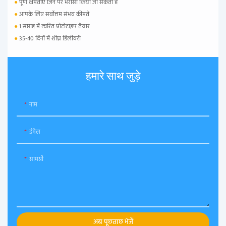
●
पूर्ण क्षमताएं जिन पर भरोसा किया जा सकता है
●
आपके लिए सर्वोत्तम संभव कीमतें
●
1 सप्ताह में त्वरित प्रोटोटाइप तैयार
●
35-40 दिनों में शीघ्र डिलीवरी
हमारे साथ जुड़े
नाम
ईमेल
सामग्री
अब पूछताछ भेजें