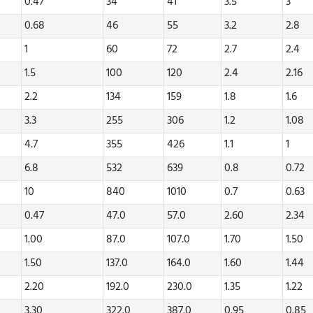
0.47
34
41
3.5
3
0.68
46
55
3.2
2.8
1
60
72
2.7
2.4
1.5
100
120
2.4
2.16
2.2
134
159
1.8
1.6
3.3
255
306
1.2
1.08
4.7
355
426
1.1
1
6.8
532
639
0.8
0.72
10
840
1010
0.7
0.63
0.47
47.0
57.0
2.60
2.34
1.00
87.0
107.0
1.70
1.50
1.50
137.0
164.0
1.60
1.44
2.20
192.0
230.0
1.35
1.22
3.30
322.0
387.0
0.95
0.85