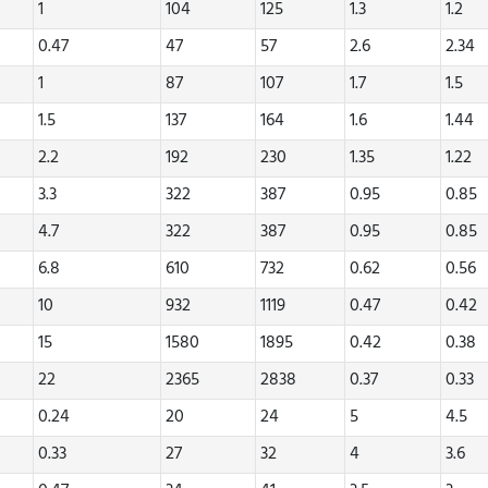
1
104
125
1.3
1.2
0.47
47
57
2.6
2.34
1
87
107
1.7
1.5
1.5
137
164
1.6
1.44
2.2
192
230
1.35
1.22
3.3
322
387
0.95
0.85
4.7
322
387
0.95
0.85
6.8
610
732
0.62
0.56
10
932
1119
0.47
0.42
15
1580
1895
0.42
0.38
22
2365
2838
0.37
0.33
0.24
20
24
5
4.5
0.33
27
32
4
3.6