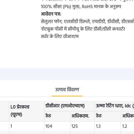
100% सीसा (Pb) मुक्त, RoHS मानक के अनुरूप
आवेदन पत्र:
सेलुलर फोन, एलसीडी डिस्प्ले, एचडीडी, डीवीसी, डीएससी
नोटबुक पीसी में सीपीयू के लिए डीसी/डीसी कनवर्टर
सर्वर के लिए वीआरएम
उत्पाद विवरण
डीसीआर (एमओएचएम)
ऊष्मा रेटिंग धारा, Idc 
L0 प्रेरकत्व
(यूएच)
ठेठ
अधिकतम.
ठेठ
अधिक
1
104
125
1.3
1.2