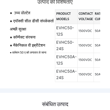
उत्पाद की विशेषताएँ
●
उच्च वोल्टेज
PRODUCT
CONTACT
RATED
MODELS
VOLTAGE
CURRENT
●
एपॉक्सी सील डीसी संपर्ककर्ता
EVHC50-
अच्छी सुरक्षा
1500VDC
50A
12S
●
कॉम्पैक्ट संरचना
EVHC50-
●
1500VDC
50A
मैकेनिकल वी
इब्रीटेशन
24S
●
वर्तमान 50 ए को लगातार ले जाना
EVHC50A-
1500VDC
50A
12S
EVHC50A-
1500VDC
50A
24S
संबंधित उत्पाद