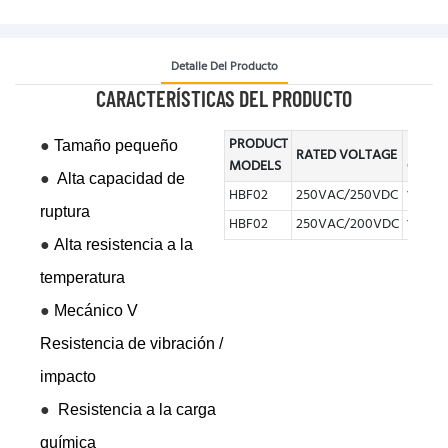
Detalle Del Producto
CARACTERÍSTICAS DEL PRODUCTO
PRODUCT
RATED
●
Tamaño pequeño
RATED VOLTAGE
MODELS
CURRE
●
Alta capacidad de
HBF02
250VAC/250VDC
10A~1
ruptura
HBF02
250VAC/200VDC
150A~
●
Alta resistencia a la
temperatura
●
Mecánico V
Resistencia de vibración /
impacto
●
Resistencia a la carga
química