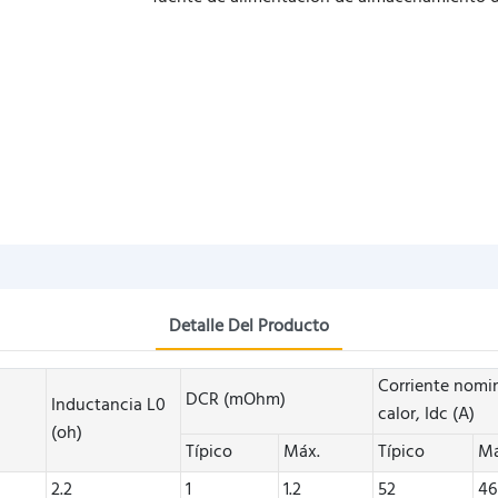
Detalle Del Producto
Corriente nomi
DCR (mOhm)
Inductancia L0
calor, Idc (A)
(oh)
Típico
Máx.
Típico
Má
2.2
1
1.2
52
46