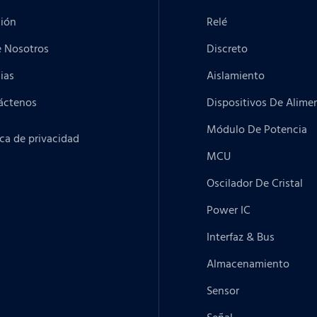
ción
Relé
e Nosotros
Discreto
ias
Aislamiento
áctenos
Dispositivos De Alime
Módulo De Potencia
ica de privacidad
MCU
Oscilador De Cristal
Power IC
Interfaz & Bus
Almacenamiento
Sensor