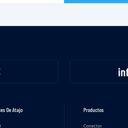
3
in
es De Atajo
Productos
r
Conector