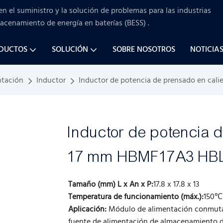
en el suministro y la solución de problemas para
las industrias
macenamiento de energía en baterías (BESS)
.
ODUCTOS
SOLUCIÓN
SOBRE NOSOTROS
NOTICIA
ntación
Inductor
Inductor de potencia de prensado en cali
Inductor de potencia d
17 mm HBMF17A3 HB
Tamaño (mm) L x An x P:
17.8 x 17.8 x 13
Temperatura de funcionamiento (máx.):
150℃
Aplicación:
Módulo de alimentación conmutada,
fuente de alimentación de almacenamiento de