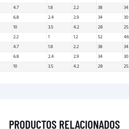
4.7
1.8
2.2
38
34
6.8
2.4
2.9
34
30
10
3.5
4.2
28
25
2.2
1
1.2
52
46
4.7
1.8
2.2
38
34
6.8
2.4
2.9
34
30
10
3.5
4.2
28
25
PRODUCTOS RELACIONADOS