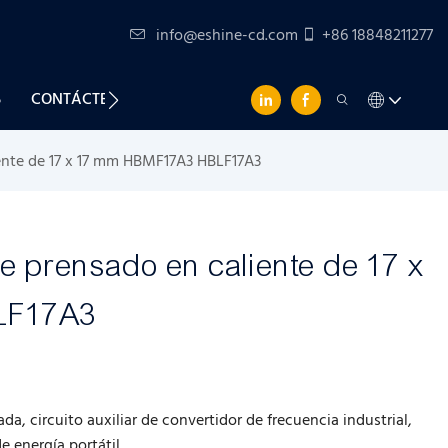
info@eshine-cd.com
+86 18848211277
S
CONTÁCTENOS
ente de 17 x 17 mm HBMF17A3 HBLF17A3
e prensado en caliente de 17 x
LF17A3
 circuito auxiliar de convertidor de frecuencia industrial,
 energía portátil