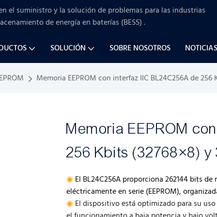
en el suministro y la solución de problemas para
las industrias
macenamiento de energía en baterías (BESS)
.
ODUCTOS
SOLUCIÓN
SOBRE NOSOTROS
NOTICIA
EPROM
Memoria EEPROM con interfaz IIC BL24C256A de 256 Kb
Memoria EEPROM con i
256 Kbits (32768×8) y
◉
El BL24C256A proporciona 262144 bits de 
eléctricamente en serie (EEPROM), organizada
◉
El dispositivo está optimizado para su us
el funcionamiento a baja potencia y bajo volt