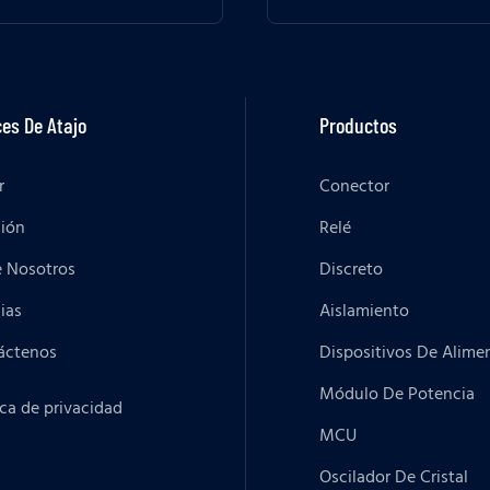
es De Atajo
Productos
r
Conector
ción
Relé
e Nosotros
Discreto
ias
Aislamiento
áctenos
Dispositivos De Alime
Módulo De Potencia
ica de privacidad
MCU
Oscilador De Cristal