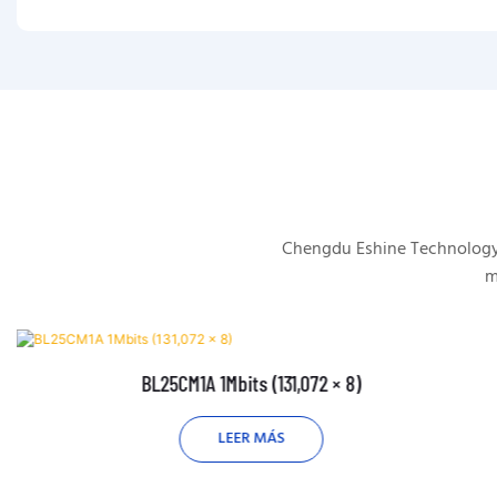
Chengdu Eshine Technology s
m
BL25CM1A 1Mbits (131,072 × 8)
LEER MÁS