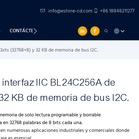
info@eshine-cd.com
+86 18848211277
S
CONTÁCTENOS
its (32768×8) y 32 KB de memoria de bus I2C.
nterfaz IIC BL24C256A de
 32 KB de memoria de bus I2C.
memoria de solo lectura programable y borrable
 en 32768 palabras de 8 bits cada una.
o en numerosas aplicaciones industriales y comerciales donde
aje es esencial.