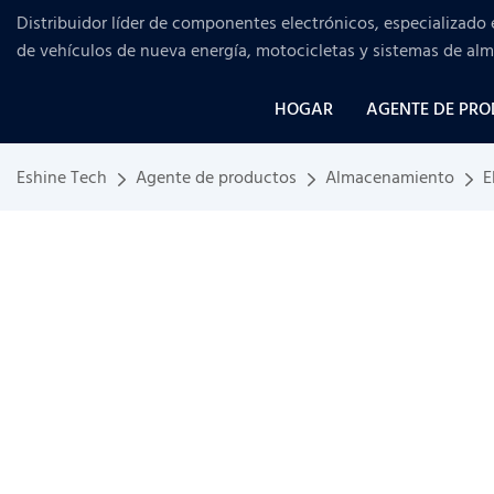
Distribuidor líder de componentes electrónicos, especializado 
de vehículos de nueva energía, motocicletas y sistemas de al
HOGAR
AGENTE DE PR
Eshine Tech
Agente de productos
Almacenamiento
E