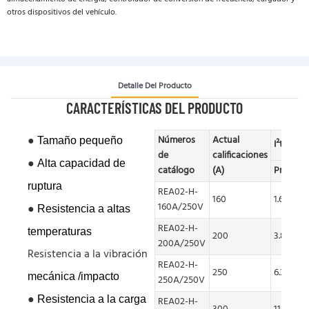
otros dispositivos del vehículo.
Detalle Del Producto
CARACTERÍSTICAS DEL PRODUCTO
●
Números
Actual
Tamaño pequeño
I²t(kA²s)
de
calificaciones
●
Alta capacidad de
catálogo
(A)
Prearco
ruptura
REA02-H-
160
1.623
160A/250V
●
Resistencia a altas
REA02-H-
temperaturas
200
3.889
200A/250V
Resistencia a la vibración
REA02-H-
250
6.327
mecánica
/impacto
250A/250V
●
Resistencia a la carga
REA02-H-