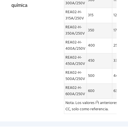
300
11.891
300A/250V
química
REA02-H-
315
12.362
315A/250V
REA02-H-
350
17.819
350A/250V
REA02-H-
400
25.148
400A/250V
REA02-H-
450
33.963
450A/250V
REA02-H-
500
44.346
500A/250V
REA02-H-
600
63.3
600A/250V
Nota: Los valores I²t anteriores son
CC, solo como referencia.