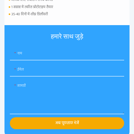
●
आपके लिए सर्वोत्तम संभव कीमतें
●
1 सप्ताह में त्वरित प्रोटोटाइप तैयार
●
35-40 दिनों में शीघ्र डिलीवरी
हमारे साथ जुड़े
नाम
ईमेल
सामग्री
अब पूछताछ भेजें