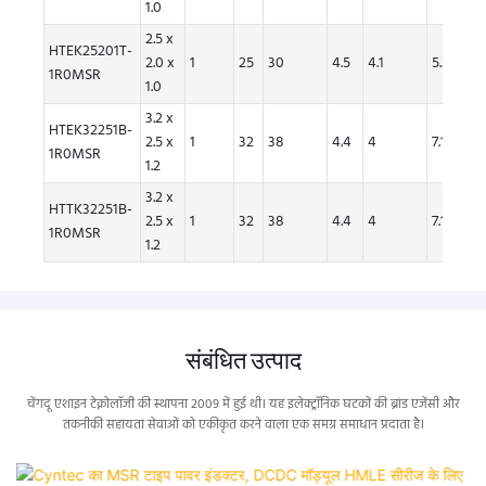
1.0
2.5 x
HTEK25201T-
2.0 x
1
25
30
4.5
4.1
5.3
4.
1R0MSR
1.0
3.2 x
HTEK32251B-
2.5 x
1
32
38
4.4
4
7.1
6.
1R0MSR
1.2
3.2 x
HTTK32251B-
2.5 x
1
32
38
4.4
4
7.1
6.
1R0MSR
1.2
संबंधित उत्पाद
चेंगदू एशाइन टेक्नोलॉजी की स्थापना 2009 में हुई थी। यह इलेक्ट्रॉनिक घटकों की ब्रांड एजेंसी और
तकनीकी सहायता सेवाओं को एकीकृत करने वाला एक समग्र समाधान प्रदाता है।