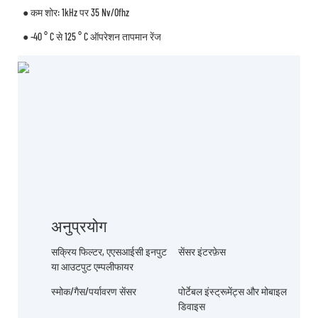
● कम शोर: 1kHz पर 35 Nv/ofhz
● -40 ° C से 125 ° C ऑपरेशन तापमान रेंज
अनुप्रयोग
सक्रिय फिल्टर, एएसआईसी इनपुट
सेंसर इंटरफ़ेस
या आउटपुट एम्पलीफायर
स्मोक/गैस/पर्यावरण सेंसर
पोर्टेबल इंस्ट्रूमेंट्स और मोबाइल
डिवाइस