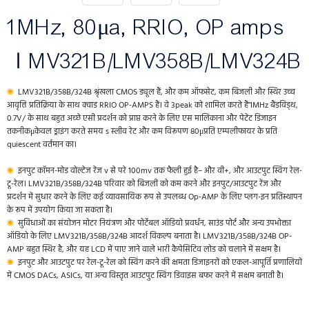
1MHz, 80μa, RRIO, OP amps
ｌMV321B/LMV358B/LMV324B
◉
LMV321B/358B/324B श्रृंखला CMOS ड्यूल हैं, और कम ऑफसेट, कम बिजली और स्थिर उच्च
आवृत्ति प्रतिक्रिया के साथ क्वाड RRIO OP-AMPS हैं। वे 3peak को शामिल करते हैं’1MHz बैंडविड्थ,
0.7V/ के साथ बहुत अच्छे एसी प्रदर्शन को प्राप्त करने के लिए एस मालिकाना और पेटेंट डिजाइन
तकनीकμकेवल ड्राइंग करते समय s स्लीव रेट और कम विरूपण 80μप्रति एम्पलीफायर के प्रति
quiescent वर्तमान का।
◉
इनपुट कॉमन-मोड वोल्टेज रेंज v से परे 100mv तक फैली हुई है– और वी+, और आउटपुट स्विंग रेल-
टू-रेल। LMV321B/358B/324B परिवार को बिजली को कम करने और इनपुट/आउटपुट रेंज और
प्रदर्शन में सुधार करने के लिए कई व्यावसायिक रूप से उपलब्ध Op-AMP के लिए प्लग-इन प्रतिस्थापन
के रूप में उपयोग किया जा सकता है।
◉
सुविधाओं का संयोजन मोटर नियंत्रण और पोर्टेबल ऑडियो प्रवर्धन, साउंड पोर्ट और अन्य उपभोक्ता
ऑडियो के लिए LMV321B/358B/324B आदर्श विकल्प बनाता है। LMV321B/358B/324B OP-
AMP बहुत स्थिर है, और यह LCD में पाए जाने वाले भारी कैपेसिटिव लोड को चलाने में सक्षम है।
◉
इनपुट और आउटपुट पर रेल-टू-रेल को स्विंग करने की क्षमता डिजाइनरों को एकल-आपूर्ति प्रणालियों
में CMOS DACs, ASICs, या अन्य विस्तृत आउटपुट स्विंग डिवाइस बफर करने में सक्षम बनाती है।