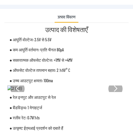
उत्पाद विवरण
उत्पाद की विशेषताएँ
● आपूर्ति वोल्टेज: 2.5V से 5.5V
● कम आपूर्ति वर्तमान: प्रति चैनल 80μA
● सकारात्मक ऑफसेट वोल्टेज: +1MV से +4MV
● ऑफसेट वोल्टेज तापमान बहाव: 2 ΜV/° C
● उच्च आउटपुट क्षमता: 100ma
● रेल इनपुट और आउटपुट से रेल
● बैंडविड्थ: 1 मेगाहर्ट्ज
● स्लीव रेट: 0.7V/μs
● उत्कृष्ट ईएमआई प्रदर्शन को दबाते हैं