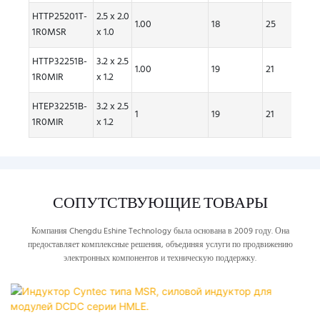
HTTP25201T-
2.5 x 2.0
1.00
18
25
5.70
1R0MSR
x 1.0
HTTP32251B-
3.2 x 2.5
1.00
19
21
5.50
1R0MIR
x 1.2
HTEP32251B-
3.2 x 2.5
1
19
21
5.5
1R0MIR
x 1.2
СОПУТСТВУЮЩИЕ ТОВАРЫ
Компания Chengdu Eshine Technology была основана в 2009 году. Она
предоставляет комплексные решения, объединяя услуги по продвижению
электронных компонентов и техническую поддержку.