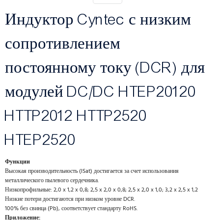
Индуктор Cyntec с низким
сопротивлением
постоянному току (DCR) для
модулей DC/DC HTEP20120
HTTP2012 HTTP2520
HTEP2520
Функции
Высокая производительность (ISat) достигается за счет использования
металлического пылевого сердечника.
Низкопрофильные: 2,0 x 1,2 x 0,8; 2,5 x 2,0 x 0,8; 2,5 x 2,0 x 1,0; 3,2 x 2,5 x 1,2
Низкие потери достигаются при низком уровне DCR.
100% без свинца (Pb), соответствует стандарту RoHS.
Приложение: