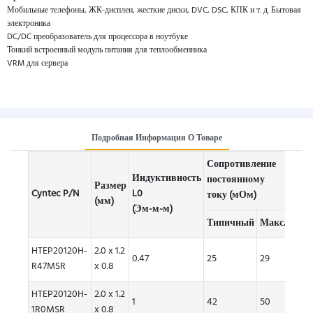
Мобильные телефоны, ЖК-дисплеи, жесткие диски, DVC, DSC, КПК и т. д. Бытовая
электроника
DC/DC преобразователь для процессора в ноутбуке
Тонкий встроенный модуль питания для теплообменника
VRM для сервера
Подробная Информация О Товаре
Сопротивление
Ном
Индуктивность
постоянному
тепло
Размер
Cyntec P/N
L0
току (мОм)
(А)
(мм)
(Эм-м-м)
Типичный
Макс.
Тип
HTEP20120H-
2.0 x 1.2
0.47
25
29
3.9
R47MSR
x 0.8
HTEP20120H-
2.0 x 1.2
1
42
50
3.5
1R0MSR
x 0.8