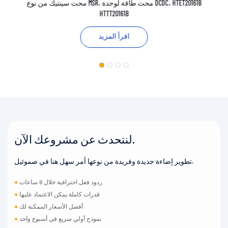
محث سينتيك من نوع MSR، محث طاقة لوحدة DCDC، HTET20161B
HTTT20161B
اقرأ المزيد
لنتحدث عن مشروعك الآن.
تطوير إضاءة جديدة وفريدة من نوعها أمر سهل هنا في صموئيل.
ردود فعل احترافية خلال 8 ساعات
●
قدرات كاملة يمكن الاعتماد عليها
●
أفضل الأسعار الممكنة لك
●
نموذج أولي سريع في أسبوع واحد
●