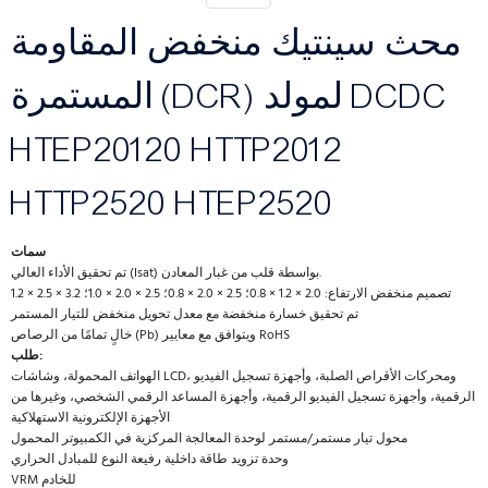
محث سينتيك منخفض المقاومة
المستمرة (DCR) لمولد DCDC
HTEP20120 HTTP2012
HTTP2520 HTEP2520
سمات
تم تحقيق الأداء العالي (Isat) بواسطة قلب من غبار المعادن.
تصميم منخفض الارتفاع: 2.0 × 1.2 × 0.8؛ 2.5 × 2.0 × 0.8؛ 2.5 × 2.0 × 1.0؛ 3.2 × 2.5 × 1.2
تم تحقيق خسارة منخفضة مع معدل تحويل منخفض للتيار المستمر
خالٍ تمامًا من الرصاص (Pb) ويتوافق مع معايير RoHS
طلب:
الهواتف المحمولة، وشاشات LCD، ومحركات الأقراص الصلبة، وأجهزة تسجيل الفيديو
الرقمية، وأجهزة تسجيل الفيديو الرقمية، وأجهزة المساعد الرقمي الشخصي، وغيرها من
الأجهزة الإلكترونية الاستهلاكية
محول تيار مستمر/مستمر لوحدة المعالجة المركزية في الكمبيوتر المحمول
وحدة تزويد طاقة داخلية رفيعة النوع للمبادل الحراري
VRM للخادم