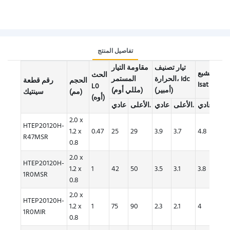
تفاصيل المنتج
تيار تصنيف
مقاومة التيار
تيار التشبع،
الحث
الحرارة، Idc
المستمر
الحجم
رقم قطعة
Isat (A)
L0
(أمبير)
(مللي أوم)
(مم)
سينتيك
(أوه)
عادي
الأعلى.
عادي
الأعلى.
عادي
2.0 x
HTEP20120H-
1.2 x
0.47
25
29
3.9
3.7
4.8
4.3
R47MSR
0.8
2.0 x
HTEP20120H-
1.2 x
1
42
50
3.5
3.1
3.8
3.3
1R0MSR
0.8
2.0 x
HTEP20120H-
1.2 x
1
75
90
2.3
2.1
4
3.6
1R0MIR
0.8