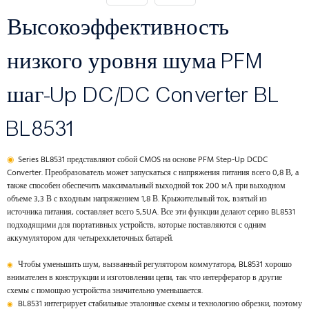
Высокоэффективность
низкого уровня шума PFM
шаг-Up DC/DC Converter BL
BL8531
◉
Series BL8531 представляют собой CMOS на основе PFM Step-Up DCDC
Converter. Преобразователь может запускаться с напряжения питания всего 0,8 В, а
также способен обеспечить максимальный выходной ток 200 мА при выходном
объеме 3,3 В с входным напряжением 1,8 В. Крыжительный ток, взятый из
источника питания, составляет всего 5,5UA. Все эти функции делают серию BL8531
подходящими для портативных устройств, которые поставляются с одним
аккумулятором для четырехклеточных батарей.
Чтобы уменьшить шум, вызванный регулятором коммутатора, BL8531 хорошо
◉
внимателен в конструкции и изготовлении цепи, так что интерфератор в другие
схемы с помощью устройства значительно уменьшается.
BL8531 интегрирует стабильные эталонные схемы и технологию обрезки, поэтому
◉