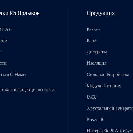
лки Из Ярлыков
Продукция
ВНАЯ
Разъем
ние
Реле
с
Дискреты
сти
Изоляция
аться С Нами
Силовые Устройства
Модуль Питания
тика конфиденциальности
MCU
Хрустальный Генерат
Power IC
Интерфейс & Автобус