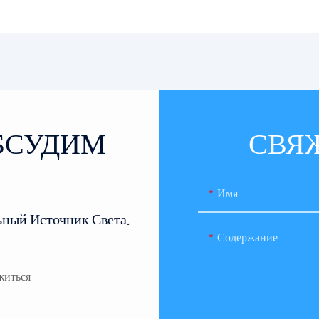
ОБСУДИМ
СВЯ
Имя
ьный Источник Света.
Содержание
житься