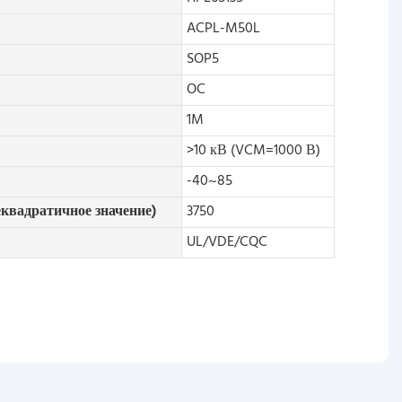
ACPL-M50L
SOP5
OC
1M
>10 кВ (VCM=1000 В)
-40~85
квадратичное значение)
3750
UL/VDE/CQC