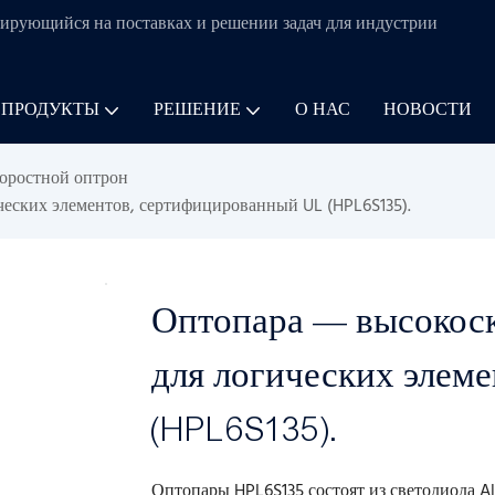
ирующийся на поставках и решении задач для
индустрии
 ПРОДУКТЫ
РЕШЕНИЕ
О НАС
НОВОСТИ
оростной оптрон
еских элементов, сертифицированный UL (HPL6S135).
Оптопара — высокоск
для логических элем
(HPL6S135).
Оптопары HPL6S135 состоят из светодиода A