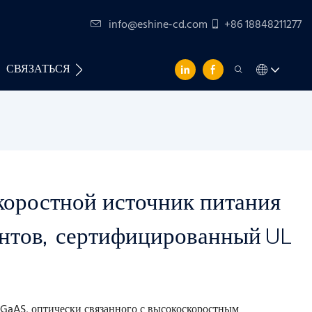
info@eshine-cd.com
+86 18848211277
СВЯЗАТЬСЯ С НАМИ
оростной источник питания
ентов, сертифицированный UL
lGaAS, оптически связанного с высокоскоростным