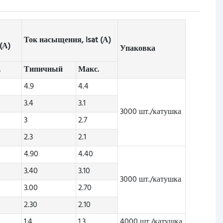
Ток насыщения, Isat (А)
(А)
Упаковка
.
Типичный
Макс.
4.9
4.4
3.4
3.1
3000 шт./катушка
3
2.7
2.3
2.1
4.90
4.40
3.40
3.10
3000 шт./катушка
3.00
2.70
2.30
2.10
1.4
1.3
4000 шт./катушка