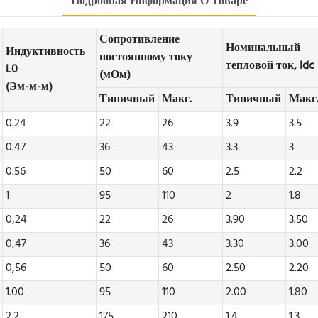
Подробная Информация О Товаре
Сопротивление
Номинальный
Индуктивность
постоянному току
тепловой ток, Idc 
L0
(мОм)
(Эм-м-м)
Типичный
Макс.
Типичный
Макс
0.24
22
26
3.9
3.5
0.47
36
43
3.3
3
0.56
50
60
2.5
2.2
1
95
110
2
1.8
0,24
22
26
3.90
3.50
0,47
36
43
3.30
3.00
0,56
50
60
2.50
2.20
1.00
95
110
2.00
1.80
2.2
175
210
1.4
1.3