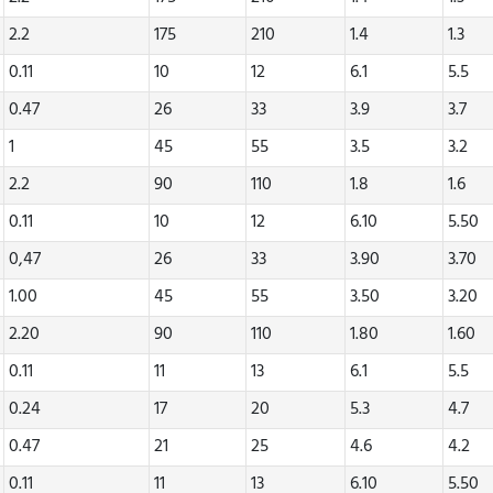
2.2
175
210
1.4
1.3
0.11
10
12
6.1
5.5
0.47
26
33
3.9
3.7
1
45
55
3.5
3.2
2.2
90
110
1.8
1.6
0.11
10
12
6.10
5.50
0,47
26
33
3.90
3.70
1.00
45
55
3.50
3.20
2.20
90
110
1.80
1.60
0.11
11
13
6.1
5.5
0.24
17
20
5.3
4.7
0.47
21
25
4.6
4.2
0.11
11
13
6.10
5.50