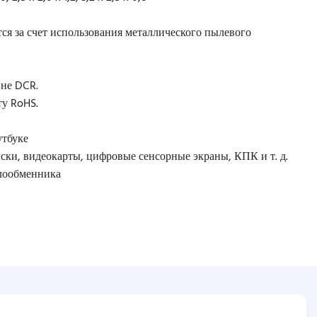
тся за счет использования металлического пылевого
вне DCR.
ту RoHS.
утбуке
ки, видеокарты, цифровые сенсорные экраны, КПК и т. д.
плообменника