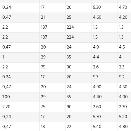
0,24
17
20
5.30
4.70
0,47
21
25
4.60
4.20
2.2
187
224
1.5
1.3
2.2
187
224
1.5
1.3
0.47
20
24
4.9
4.5
1
29
35
4.4
4
2.2
75
90
2.6
2.3
0.24
17
20
5.7
5.2
0,47
20
24
4.90
4.50
1.00
29
35
4.40
4.00
2.20
75
90
2.60
2.30
0,24
17
20
5.70
5.20
0,47
18
22
5.40
4.80