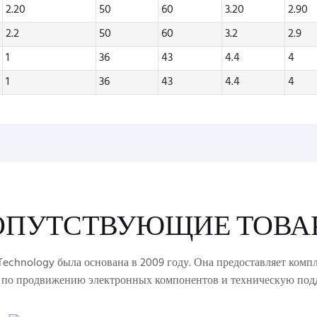
2.20
50
60
3.20
2.90
2.2
50
60
3.2
2.9
1
36
43
4.4
4
1
36
43
4.4
4
ОПУТСТВУЮЩИЕ ТОВА
echnology была основана в 2009 году. Она предоставляет комп
 по продвижению электронных компонентов и техническую под