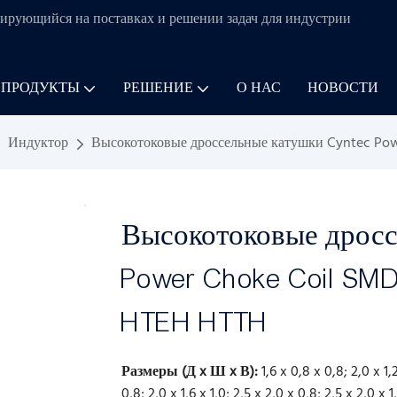
ирующийся на поставках и решении задач для
индустрии
 ПРОДУКТЫ
РЕШЕНИЕ
О НАС
НОВОСТИ
Индуктор
Высокотоковые дроссельные катушки Cyntec Powe
Высокотоковые дросс
Power Choke Coil SMD
HTEH HTTH
Размеры (Д x Ш x В):
1,6 x 0,8 x 0,8; 2,0 x 1,2
0,8; 2,0 x 1,6 x 1,0; 2,5 x 2,0 x 0,8; 2,5 x 2,0 x 1