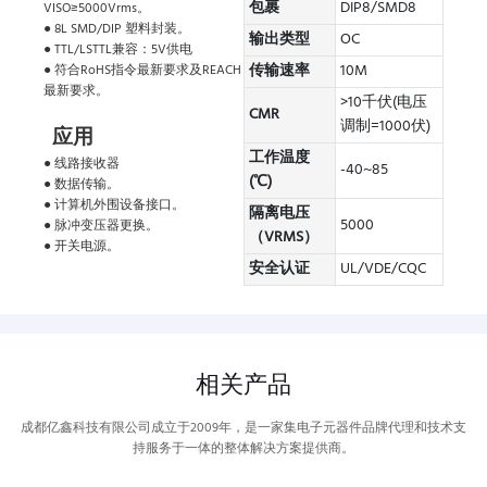
包裹
DIP8/SMD8
VISO≥5000Vrms。
● 8L SMD/DIP 塑料封装。
输出类型
OC
● TTL/LSTTL兼容：5V供电
传输速率
10M
● 符合RoHS指令最新要求及REACH
最新要求。
>10千伏(电压
CMR
调制=1000伏)
应用
工作温度
● 线路接收器
-40~85
(℃)
● 数据传输。
● 计算机外围设备接口。
隔离电压
5000
● 脉冲变压器更换。
（VRMS）
● 开关电源。
安全认证
UL/VDE/CQC
相关产品
成都亿鑫科技有限公司成立于2009年，是一家集电子元器件品牌代理和技术支
持服务于一体的整体解决方案提供商。