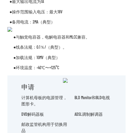
●最大输出电流为1A
●操作范围输入电压：最大18V
●备用电流：2MA（典型）
●与触觉电容器，电解电容器和MLCC兼容。
●线条法规：0.1％/（典型）。
●加载法规：10MV（典型）
●环境温度：-40℃〜+125°C
申请
计算机母板的电源管理，
BLD Monitor和BLD电视
图形卡。
DVD解码器板
ADSL调制解调器
邮政监管机构用于切换用
品