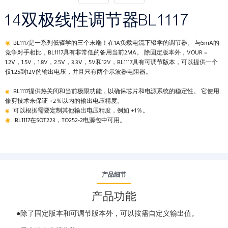
14双极线性调节器BL1117
◉
BL1117是一系列低辍学的三个末端！在1A负载电流下辍学的调节器。 与5mA的
竞争对手相比，BL1117具有非常低的备用当前2MA。 除固定版本外，VOUR =
1.2V，1.5V，1.8V，2.5V，3.3V，5V和12V，BL1117具有可调节版本，可以提供一个
仅1.25到12V的输出电压，并且只有两个示波器电阻器。
BL1117提供热关闭和当前极限功能，以确保芯片和电源系统的稳定性。 它使用
◉
修剪技术来保证 +2％以内的输出电压精度。
可以根据需要定制其他输出电压精度，例如 +1％。
◉
◉
BL1117在SOT223，TO252-2电源包中可用。
产品细节
产品功能
●除了固定版本和可调节版本外，可以按需自定义输出值。