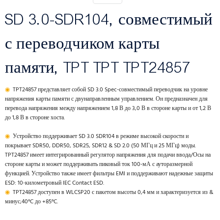
SD 3.0-SDR104, совместимый
с переводчиком карты
памяти, TPT TPT TPT24857
◉
TPT24857 представляет собой SD 3.0 Spec-совместимый переводчик на уровне
напряжения карты памяти с двунаправленным управлением. Он предназначен для
перевода напряжения между напряжением 1,8 В до 3,0 В в стороне карты и от 1,2 В
до 1,8 В в стороне хоста.
◉
Устройство поддерживает SD 3.0 SDR104 в режиме высокой скорости и
покрывает SDR50, DDR50, SDR25, SDR12 & SD 2.0 (50 МГц и 25 МГц) моды.
TPT24857 имеет интегрированный регулятор напряжения для подачи ввода/Осы на
стороне карты и может поддерживать пиковый ток 100-мА с ауторазмерной
функцией. Устройство также имеет фильтры EMI и поддерживают надежные защиты
ESD: 10-километровый IEC Contact ESD.
◉
TPT24857 доступен в WLCSP20 с пакетом высоты 0,4 мм и характеризуется из &
минус;40°C до +85°C.