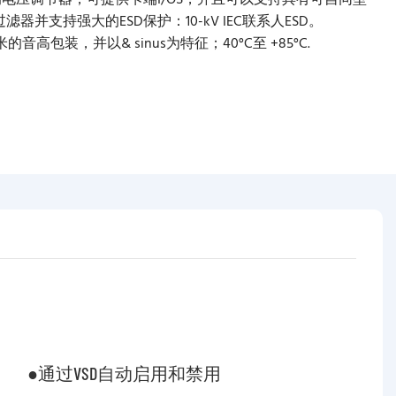
个集成的电压调节器，可提供卡端I/OS，并且可以支持具有可自同型
滤器并支持强大的ESD保护：10-kV IEC联系人ESD。
米的音高包装，并以& sinus为特征；40°C至 +85°C.
●通过VSD自动启用和禁用