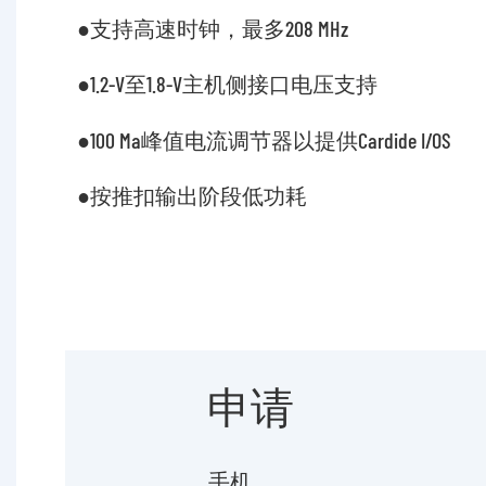
●支持高速时钟，最多208 MHz
●1.2-V至1.8-V主机侧接口电压支持
●100 Ma峰值电流调节器以提供Cardide I/OS
●按推扣输出阶段低功耗
申请
手机