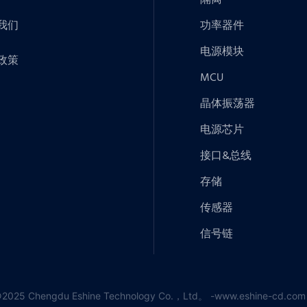
我们
功率器件
电源模块
政策
MCU
晶体振荡器
电源芯片
接口&总线
存储
传感器
信号链
5 Chengdu Eshine Technology Co.，Ltd。 -www.eshine-cd.com