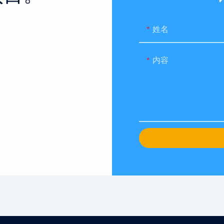
。
姓名
内容