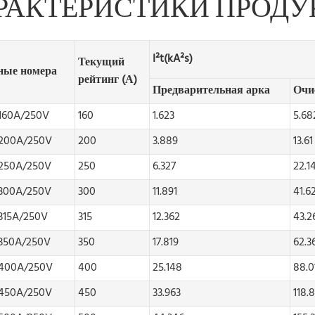
РАКТЕРИСТИКИ ПРОДУ
I²t(kA²s)
Текущий
ные номера
рейтинг (А)
Предварительная арка
Очи
160A/250V
160
1.623
5.68
200A/250V
200
3.889
13.61
250A/250V
250
6.327
22.1
300A/250V
300
11.891
41.6
315A/250V
315
12.362
43.2
350A/250V
350
17.819
62.3
400A/250V
400
25.148
88.0
450A/250V
450
33.963
118.