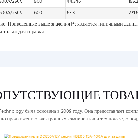
500A/250V
500
44.346
155.
600A/250V
600
63.3
221.
ие: Приведенные выше значения I²t являются типичными данным
 только для справки.
ОПУТСТВУЮЩИЕ ТОВА
echnology была основана в 2009 году. Она предоставляет комп
 по продвижению электронных компонентов и техническую под