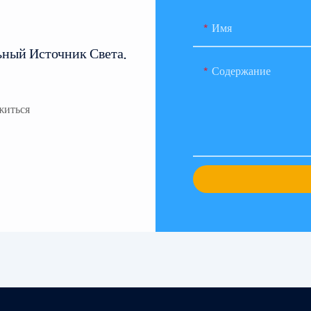
Имя
ьный Источник Света.
Содержание
житься