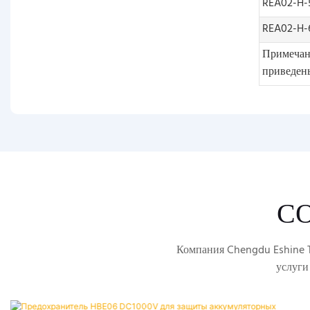
REA02-H-
REA02-H-
Примечан
приведены
С
Компания Chengdu Eshine T
услуги