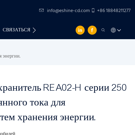
info@eshine-cd.com
+86 18848211277
СВЯЗАТЬСЯ С НАМИ
 энергии.
ранитель REA02-H серии 250
нного тока для
тем хранения энергии.
мобилей