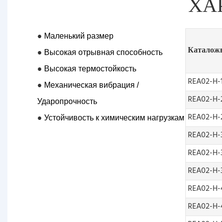
ХА
●
Маленький размер
Каталож
●
Высокая отрывная способность
●
Высокая термостойкость
REA02-H-
●
Механическая
вибрация /
REA02-H-
Ударопрочность
REA02-H-
●
Устойчивость к химическим нагрузкам
REA02-H-
REA02-H-
REA02-H-
REA02-H-
REA02-H-