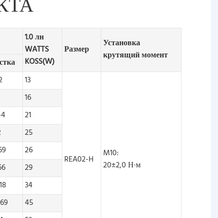
КТА
1.0 лн
Установка
WATTS
Размер
крутящий момент
KOSS(W)
стка
2
13
16
44
21
2
25
69
26
M10:
REA02-H
20±2,0 Н·м
66
29
18
34
869
45