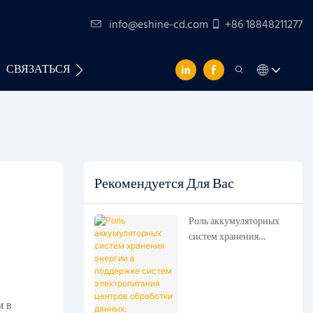
info@eshine-cd.com
+86 18848211277
СВЯЗАТЬСЯ С НАМИ
Рекомендуется Для Вас
Роль аккумуляторных
систем хранения
энергии в поддержке
систем электропитания
центров обработки
данных, использующих
м в