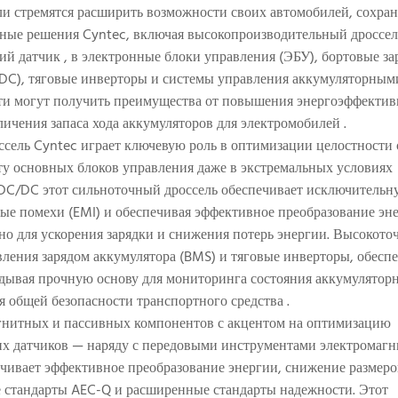
и стремятся расширить возможности своих автомобилей, сохран
нные решения Cyntec, включая высокопроизводительный
дроссел
й датчик
, в электронные блоки управления (ЭБУ), бортовые з
C/DC), тяговые инверторы и системы управления аккумуляторным
и могут получить преимущества от повышения энергоэффектив
личения запаса хода аккумуляторов для электромобилей
.
ссель
Cyntec
играет ключевую роль в оптимизации целостности 
ту основных блоков управления даже в экстремальных условиях
 DC/DC этот сильноточный
дроссель
обеспечивает исключительн
е помехи (EMI) и обеспечивая эффективное преобразование эн
о для ускорения зарядки и снижения потерь энергии. Высокот
ления зарядом аккумулятора (BMS) и тяговые инверторы, обесп
ладывая прочную основу для мониторинга состояния аккумулятор
я общей безопасности транспортного средства
.
агнитных и пассивных компонентов с акцентом на оптимизацию
х датчиков
— наряду с передовыми инструментами электромагн
чивает эффективное преобразование энергии, снижение размеров
ие стандарты AEC-Q и расширенные стандарты надежности. Этот