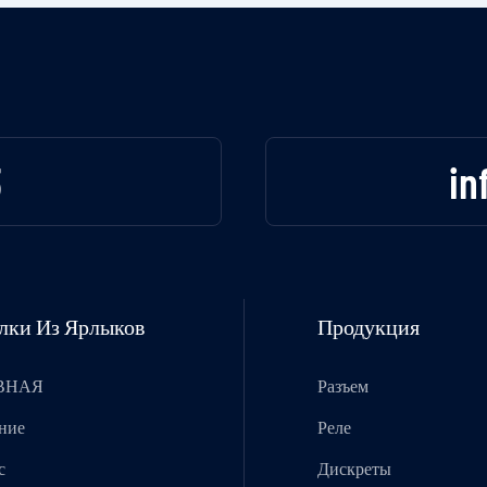
3
in
лки Из Ярлыков
Продукция
ВНАЯ
Разъем
ние
Реле
с
Дискреты