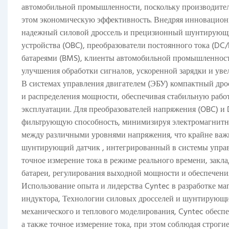
автомобильной промышленности, поскольку производител
этом экономическую эффективность. Внедряя инновацио
надежный
силовой дроссель
и прецизионный
шунтирующи
устройства (OBC), преобразователи постоянного тока (D
батареями (BMS), клиенты автомобильной промышленност
улучшения обработки сигналов, ускоренной зарядки и уве
В системах управления двигателем (ЭБУ) компактный
дро
и распределения мощности, обеспечивая стабильную рабо
эксплуатации. Для преобразователей напряжения (OBC) и
фильтрующую способность, минимизируя электромагнитны
между различными уровнями напряжения, что крайне важн
шунтирующий датчик
, интегрированный в системы управ
точное измерение тока в режиме реального времени, зак
батареи, регулирования выходной мощности и обеспечени
Использование опыта и лидерства Cyntec в разработке м
индуктора
,
Технологии
силовых дросселей
и
шунтирующи
механического и теплового моделирования, Cyntec обеспе
а также точное измерение тока, при этом соблюдая строг