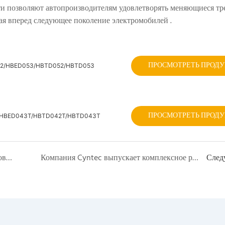
и позволяют автопроизводителям удовлетворять меняющиеся тр
ая вперед следующее поколение электромобилей
.
ПРОСМОТРЕТЬ ПРОД
D052/HBED053/HBTD052/HBTD053
ПРОСМОТРЕТЬ ПРОД
2T/HBED043T/HBTD042T/HBTD043T
Мировой рынок электронных компонентов демонстрирует уверенный рост на фоне растущего спроса на возобновляемые источники энергии и электромобильность
Компания Cyntec выпускает комплексное решение для серверов и коммутаторов, предназначенное для искусственного интеллекта, обеспечивающее эффективные вычисления благодаря высокопроизводительным дросселам.
След