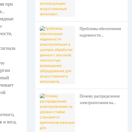
искусственный
яя при
интеллект.
ь
,
арядные
и
Проблемы обеспечения
ности,
надежности
электропитания в
сигнала
центрах обработки
данных с высокой
плотностью размещения
ую
оборудования для
ергии
искусственного
очный
интеллекта.
ечивает
ной
Почему распределение
электропитания на
уровне стойки
итного,
становится критически
 и веса,
важным для
инфраструктуры ИИ