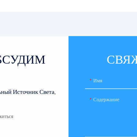
ОБСУДИМ
СВЯ
Имя
ьный Источник Света.
Содержание
житься