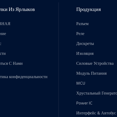
лки Из Ярлыков
Продукция
ВНАЯ
Разъем
ние
Реле
с
Дискреты
сти
Изоляция
аться С Нами
Силовые Устройства
Модуль Питания
тика конфиденциальности
MCU
Хрустальный Генерат
Power IC
Интерфейс & Автобус