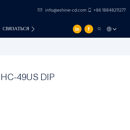
info@eshine-cd.com
+86 18848211277
СВЯЗАТЬСЯ С НАМИ
 HC-49US DIP