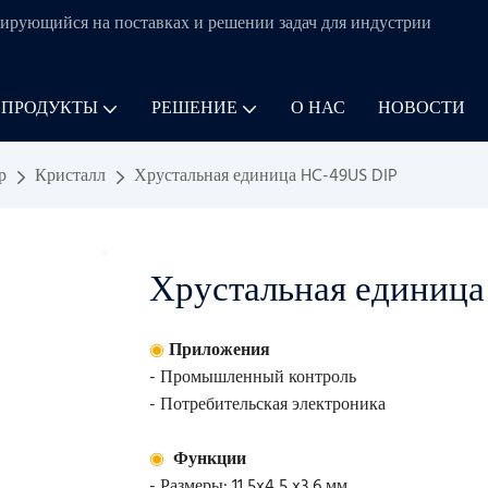
ирующийся на поставках и решении задач для
индустрии
 ПРОДУКТЫ
РЕШЕНИЕ
О НАС
НОВОСТИ
р
Кристалл
Хрустальная единица HC-49US DIP
Хрустальная единица
◉
Приложения
- Промышленный контроль
- Потребительская электроника
◉
Функции
- Размеры: 11,5x4,5 x3,6 мм