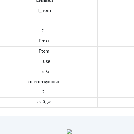
Символ
f_nom
-
CL
F тол
Ftem
T_use
TSTG
сопутствующий
DL
фейдж