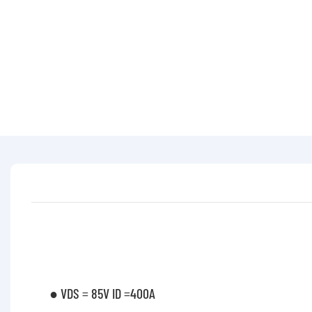
● VDS = 85V ID =400A