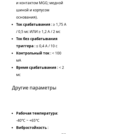
и контактом MGG; медной
шиной и корпусом
основания).
Ток срабатывания
: ≥ 1,75 А
/ 0,5 мс ИЛИ ≥ 1,2 А / 2 мс
Ток без срабатывания
триггера
: ≤ 0,4 А / 10 с
Контрольный ток
: < 100
мА
Время срабатывания
: < 2
мс
Другие параметры
Рабочая температура
:
-40°C ~ +65°C
Вибростойкость
: