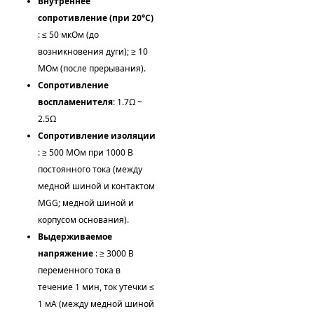
Внутреннее
сопротивление (при 20°C)
: ≤ 50 мкОм (до
возникновения дуги); ≥ 10
МОм (после прерывания).
Сопротивление
воспламенителя
: 1.7Ω ~
2.5Ω
Сопротивление изоляции
: ≥ 500 МОм при 1000 В
постоянного тока (между
медной шиной и контактом
MGG; медной шиной и
корпусом основания).
Выдерживаемое
напряжение
: ≥ 3000 В
переменного тока в
течение 1 мин, ток утечки ≤
1 мА (между медной шиной