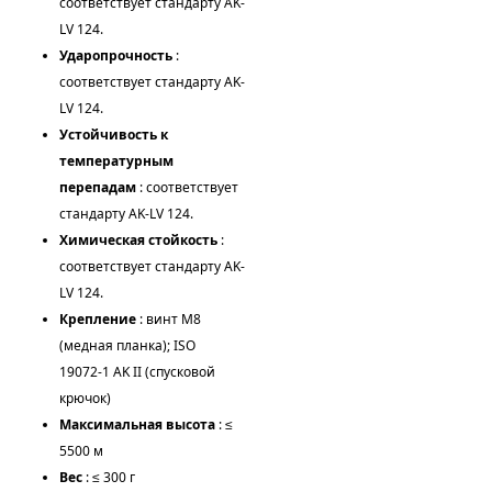
соответствует стандарту AK-
LV 124.
Ударопрочность
:
соответствует стандарту AK-
LV 124.
Устойчивость к
температурным
перепадам
: соответствует
стандарту AK-LV 124.
Химическая стойкость
:
соответствует стандарту AK-
LV 124.
Крепление
: винт M8
(медная планка); ISO
19072‑1 AK II (спусковой
крючок)
Максимальная высота
: ≤
5500 м
Вес
: ≤ 300 г