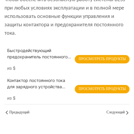
при любых условиях эксплуатации и в полной мере
использовать основные функции управления и
защиты контактора и предохранителя постоянного
тока.
Быстродействующий
предохранитель постоянного
ПРОСМОТРЕТЬ ПРОДУКТЫ
тока 1000 В,
из
$
сертифицированный CE/UL,
серия TDR1.07
Контактор постоянного тока
для зарядного устройства
ПРОСМОТРЕТЬ ПРОДУКТЫ
электромобилей 150 А 1500 В,
из
$
сертифицирован UL EVHB150
Предыдущий
Следующий