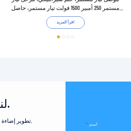
مستمر 250 أمبير 1500 فولت تيار مستمر، حاصل
على شهادة UL وCE، JEV250
اقرأ المزيد
لنتحدث عن مشروعك الآن.
تطوير إضاءة جديدة وفريدة من نوعها أمر سهل هنا في صموئيل.
اسم