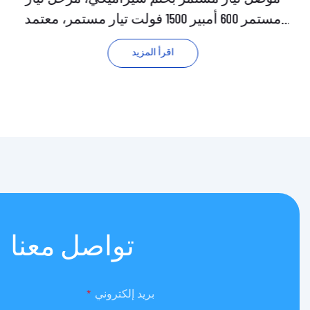
مستمر 600 أمبير 1500 فولت تيار مستمر، معتمد
من UL CE، JEV600
اقرأ المزيد
تواصل معنا
بريد إلكتروني