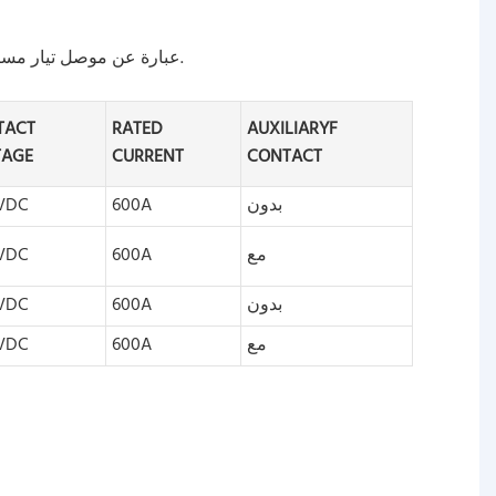
JEB600 عبارة عن موصل تيار مستمر بقدرة 600 أمبير لأنظمة تخزين طاقة البطاريات وأنظمة طاقة المركبات الكهربائية وتطبيقات التيار المستمر الصناعية.
TACT
RATED
AUXILIARYF
TAGE
CURRENT
CONTACT
بدون
600A
VDC
مع
600A
VDC
بدون
600A
VDC
مع
600A
VDC