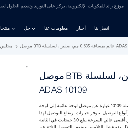
موزع رائد للمكونات الإلكترونية، يركز على التوريد وتقديم الحلول لص
اتصل بنا
أخبار
معلومات عنا
حل
منتجا
0 مم، صفين، لسلسلة ADAS 10109
مجلس ا
موصل BTB عائم بمسافة 0.635 مم، صفين، لسلسلة
ADAS 10109
نواع التوصيل، تتوفر خيارات ارتفاع التوصيل لهذا
لال منع فشل التلامس وضعف التوصيل الناتج عن