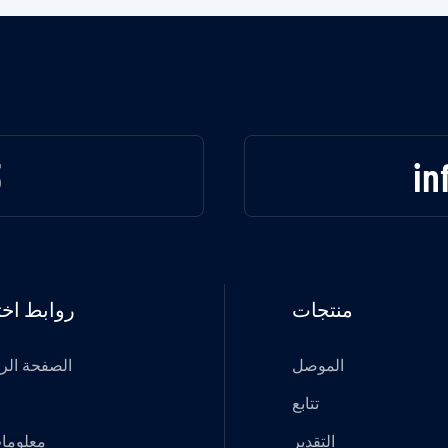
3
in
منتجات
روابط اخت
الموصل
الصفحة الر
تتابع
التقدير
معلومات