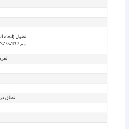
الطول (اتجاه الملعب): /25/18.3/19.3/20.85
/22.475/24.65/27.2/28.825/29.825/31/32/36.175/37.35/43.7 مم
العرض (العمق): 
نطاق درجة ح