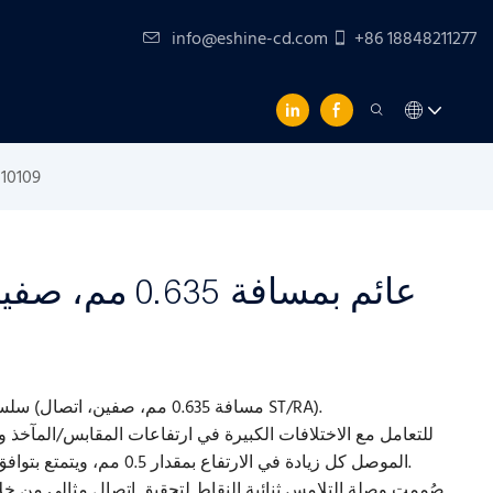
info@eshine-cd.com
+86 18848211277
موصل BTB عائم بمسافة .635
سلسلة 10109 عبارة عن موصل لوحة عائمة إلى لوحة (مسافة 0.635 مم، صفين، اتصال ST/RA).
للتعامل مع الاختلافات الكبيرة في ارتفاعات المقابس/المآخذ وأ
الموصل كل زيادة في الارتفاع بمقدار 0.5 مم، ويتمتع بتوافق أقصى عالي السرعة يبلغ 3.0 جيجابت في الثانية.
صُممت وصلة التلامس ثنائية النقاط لتحقيق اتصال مثالي من خ