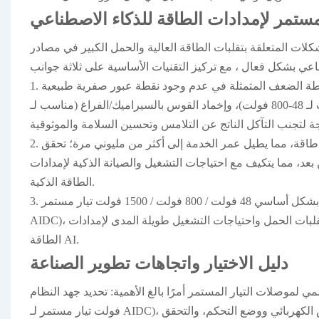
لمستمر لإمدادات الطاقة للذكاء الاصطناعي
ات المتعلقة بتقلبات الطاقة العالية والحمل الكبير في
مصادر
بشكل فعال
ناعي
1. تقنية إخماد القوس الكهربائي للتيار المستمر عالي الجهد: بهدف معالجة نقطة الضعف المتمثلة في عدم وجود نقطة عبور صفرية طبيعية
لأقواس التيار المستمر، يتم اعتماد إخماد القوس بالنفخ المغناطيسي (مناسب لـ 48-800 فولت)، وإخماد القوس بالسيراميك/الفراغ (مناسب لـ
2. التحكم الذكي والتصميم الموثوق: تحقق تقنية الإغلاق الميكانيكي صيانة بدون طاقة، مما يطيل عمر الخدمة إلى أكثر من مليوني مرة؛ تحقق
ن بعد، مما يتكيف مع احتياجات التشغيل والصيانة الذكية لإمدادات
الطاقة الذكية.
3. تكييف المعلمات الأساسية: الجهد المقنن هو بشكل أساسي 48 فولت / 800 فولت / 1500 فولت تيار مستمر (800 فولت هو التيار السائد لـ
AIDC)، والتيار المقنن هو 20-1000 أمبير، وقدرة القطع هي 10-50 كيلو أمبير، مما يلبي تقلبات الحمل واحتياجات التشغيل طويلة المدى لإمدادات
الطاقة AI.
دليل الاختيار واتجاهات تطوير الصناعة
لمي
لموصلات التيار المستمر
أمرًا بالغ الأهمية: تحديد جهد النظام (يفضل 800
فولت تيار مستمر لـ AIDC)، وتوفير احتياطي عند 1.2-1.5 ضعف تيار الحمل، ومطابقة مخطط إخماد القوس الكهربائي ووضع التحكم، والتحقق