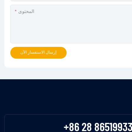
المحتوى
إرسال الاستفسار الآن
+86 28 8651993