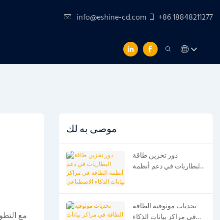
info@eshine-cd.com
+86 18848211277
موصى به لك
دور تخزين طاقة
البطاريات في دعم أنظمة
الطاقة في مراكز بيانات
الذكاء الاصطناعي
تحديات موثوقية الطاقة
مع التطو
في مراكز بيانات الذكاء