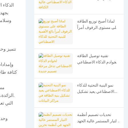
الاصطناعي عالية الكثافة
الذكاء 
عالي الجهد (HVDC) بجهد 48 فولت/800 فولت. وباعتباره مكونًا أساسيًا للتحويل
وسلامة
لماذا أصبح توزيع الطاقة
على مستوى الرفوف أمراً
بالغ الأهمية للبنية التحتية
للذكاء الاصطناعي
تتميز وحد
تقنية توصيل الطاقة
لخوادم الذكاء الاصطناعي
تدخل مرحلة تصميم
جديدة
نمو البنية التحتية للذكاء
الاصطناعي يعيد تشكيل
الزائدة، والحماية من التيار الزائد، مع توافق الجهد المزدوج، والتبديل عالي التردد، ومقاومة التلامس المنخفضة، وخصائص إخماد القوس السريع.
بنية الطاقة في مراكز
البيانات
تحديات تصميم أنظمة
التيار المستمر عالية الجهد
في أنظمة تخزين الطاقة