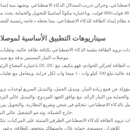
بنية
الاصطناعي، وخزائن تدريب/استدلال الذكاء الاصطناعي. وتشهد
إمدا
يحدد
 والحماية،
مو
 نظام إمداد الطاقة للذكاء الاصطناعي، مما يجعله دعامة رئيسية للتشغي
سيناريوهات التطبيق الأساسية لموصلات
ات تزويد الطاقة بتقنية الذكاء الاصطناعي بكثافة طاقة عالية، وتقلب
بدقة مع سيناريوهات أساسية متعددة، وتضطلع بوظائف تحكم وحماية رئيسية.
موصلات التيار المستمر
كثافة طاقة عالية تبلغ 100 كيلو وات - 1 ميجا وات لكل خ
خارج الشبكة، وتدعم التشغيل عالي التيار والجهد، ولديها قدرات الشحن المسبق وكسر الأعطال السريع.
للاهتزاز، ومستوى حماية عالٍ، واستهلاك منخفض للطاقة، وعمر خدمة طويل، وهي مناسبة للتشغيل في ظل ظروف عمل معقدة.