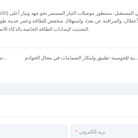
 المستقبل،
ستتطور
موصلات التيار المستمر
أعطال، والمراقبة عن بعد)، واستهلاك منخفض للطاقة وعمر خدمة طويل
التحديث
وتمكين التطوير عالي الجودة لصناعة الذكاء الاصطناعي.
لإمدادات الطاقة الخاصة بالذكاء ال
جوهر أمن البنية التحتية للحوسبة: تطبيق وابتكار الصمامات في مجال الخوادم
ازدهار في مجال تخزين وشحن الطاقة الشمسية الكهروضوئية: الصمامات والموصلات الكهربائية للتيار المستمر تضمن سلامة المعدات
بريد إلكتروني