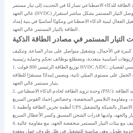
د الطاقة للذكاء الاصطناعي
تسارعًا في التحديث إلى تيار مستمر
صل التيار المستمر
بشكل مباشر استقرار
بنية
ل الفعال لبنية الذكاء الاصطناعي ومكونًا أساسيًا في
إمداد
.
الطاقة بالتيار المستمر عالي الجهد
 التيار المستمر في مصادر الطاقة الذكية
ات كبيرة في الأحمال، وتشغيل متواصل على مدار الساعة.
وتتكيف
1. توزيع الطاقة الرئيسي 800 فولت HVDC AIDC: باعتباره المفتاح الرئيسي لقضبان DC-DC وإمدادات الطاقة لخزائن الخوادم، فهو يتكيف مع
زانة، ويتعامل مع تقلبات الحمل على مستوى الميلي ثانية، ويضمن إمدادًا مستقرًا للطاقة
بتيار مستمر عالي الجهد.
2. وحدة تزويد الطاقة لخادم الذكاء الاصطناعي (PSU): مسؤولة عن قمع زيادة التيار، وتبديل الحمل، والتبديل السريع لوحدات تزويد الطاقة
3. أنظمة تخزين الطاقة وأنظمة UPS التي تعمل بالذكاء الاصطناعي: تتحكم في شحن وتفريغ البطارية، والتحويل بين الاتصال بالشبكة والتشغيل
4. وحدات تزويد الطاقة للذكاء الاصطناعي الطرفي/المثبتة على المركبات: تتكيف مع بيئات التيار المستمر منخفضة الجهد، مع مقاومة عالية