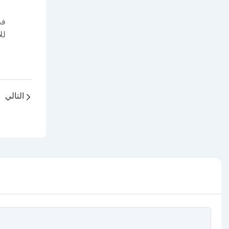
في
لل
التالي