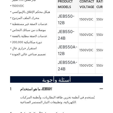
• تيار مقنن 550 أمبير
PRODUCT
CONTACT
RATED
• 1500VDC
MODELS
VOLTAGE
CURRENT
• هيكل محكم الإغلاق بالإيبوكسي
JEB550-
• محرك الملف المزدوج
1500VDC
550A
12B
• عدسات لاصقة غير مستقطبة
• موصلات من سبائك النحاس
JEB550-
1500VDC
550A
• عدسات لاصقة مطلية بالفضة
24B
• 200,000 دورة ميكانيكية
JEB550A-
• استقرار حراري عالٍ
1500VDC
550A
12B
• تصميم صناعي عالي الجودة
JEB550A-
1500VDC
550A
24B
أسئلة وأجوبة
ما هو استخدام JEB550؟
1
يُستخدم في أنظمة تخزين طاقة البطاريات، وأنظمة المركبات
الكهربائية، وتطبيقات التيار المستمر الصناعية.