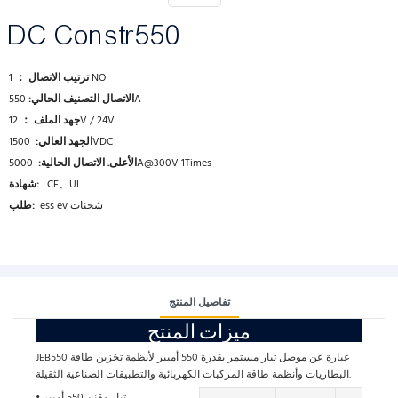
DC Constr550
1 NO
ترتيب الاتصال ：
550A
الاتصال التصنيف الحالي:
12V / 24V
جهد الملف ：
1500VDC
الجهد العالي:
5000A@300V 1Times
الأعلى. الاتصال الحالية:
CE、UL
شهادة:
ess ev شحنات
طلب:
تفاصيل المنتج
ميزات المنتج
JEB550 عبارة عن موصل تيار مستمر بقدرة 550 أمبير لأنظمة تخزين طاقة
البطاريات وأنظمة طاقة المركبات الكهربائية والتطبيقات الصناعية الثقيلة.